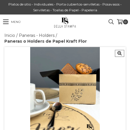
Platos de sitio • Individuales • Porta cubiertos-servilletas • Posavasos •
Servilletas • Toallas de Papel • Papelería
MENÚ
0
Inicio
/
Paneras - Holders
/
Paneras o Holders de Papel Kraft Flor