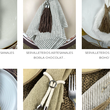
ESANALES
SERVILLETEROS ARTESANALES
SERVILLETEROS
E
BORLA CHOCOLAT...
BOHO 