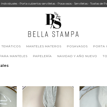
 • Individuales • Porta cubiertos-servilletas • Posavasos • Servilletas • Toallas de P
TEMÁTICOS
MANTELES MATEROS
POSAVASOS
PORTA 
 PARA MANTELES
PAPELERÍA
NAVIDAD Y AÑO NUEVO
TO
nales