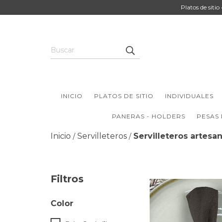
Platos de sitio
INICIO
PLATOS DE SITIO
INDIVIDUALES
PANERAS - HOLDERS
PESAS
Inicio
Servilleteros
Servilleteros artesa
/
/
Filtros
Color